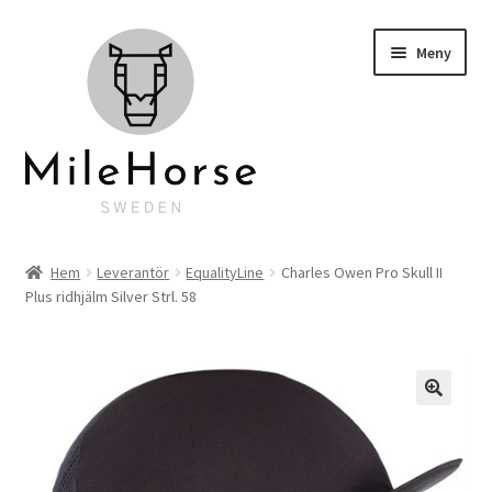
Hoppa
Hoppa
Meny
till
till
navigering
innehåll
Startsida
Hem
Leverantör
EqualityLine
Charles Owen Pro Skull II
Plus ridhjälm Silver Strl. 58
Klubbkläder
Hyra hästlastbil
Personlig brodyr