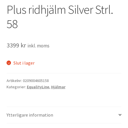
Plus ridhjälm Silver Strl.
58
3399
kr
inkl. moms
Slut i lager
Artikelnr:
0209004605158
Kategorier:
EqualityLine
,
Hjälmar
Ytterligare information