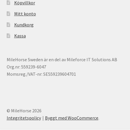
Köpvillkor
Mitt konto
Kundkorg
Kassa
MileHorse Sweden är en del av Mileforce IT Solutions AB
Org.nr: 559239-6047
Momsreg./VAT-nr: SE559239604701
© MileHorse 2026
Integritetspolicy
Byggt med WooCommerce
.