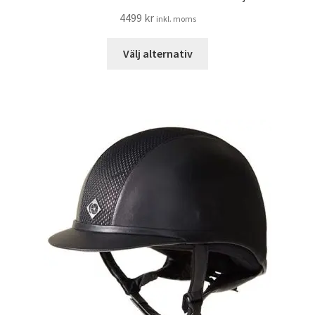
4499
kr
inkl. moms
Den
Välj alternativ
här
produkten
har
flera
varianter.
De
olika
alternativen
kan
väljas
på
produktsidan