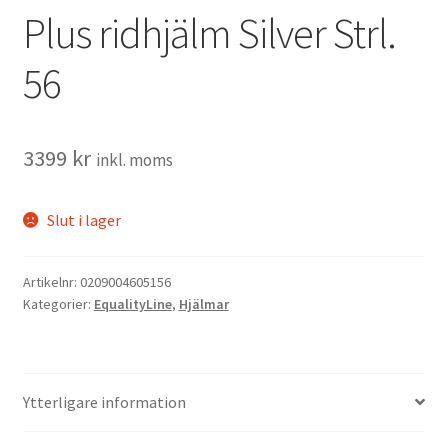
Plus ridhjälm Silver Strl.
56
3399
kr
inkl. moms
Slut i lager
Artikelnr:
0209004605156
Kategorier:
EqualityLine
,
Hjälmar
Ytterligare information