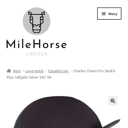
Hoppa
Hoppa
Meny
till
till
navigering
innehåll
Startsida
Hem
Leverantör
EqualityLine
Charles Owen Pro Skull II
Plus ridhjälm Silver Strl. 56
Klubbkläder
Hyra hästlastbil
Personlig brodyr