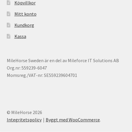
Köpvillkor
Mitt konto
Kundkorg
Kassa
MileHorse Sweden är en del av Mileforce IT Solutions AB
Org.nr: 559239-6047
Momsreg./VAT-nr: SE559239604701
© MileHorse 2026
Integritetspolicy
Byggt med WooCommerce
.