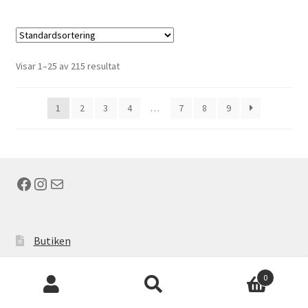
Visar 1–25 av 215 resultat
1
2
3
4
…
7
8
9
Facebook
Instagram
E-post
Butiken
Köpvillkor
Products
0
search
Mitt konto