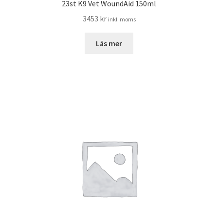
23st K9 Vet WoundAid 150ml
3453
kr
inkl. moms
Läs mer