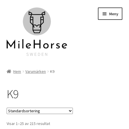
Hoppa
Hoppa
Meny
till
till
navigering
innehåll
Startsida
Hem
Varumärken
K9
Klubbkläder
K9
Hyra hästlastbil
Personlig brodyr
Visar 1–25 av 215 resultat