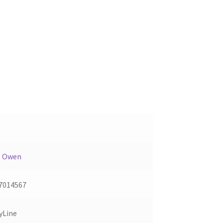
s Owen
7014567
yLine