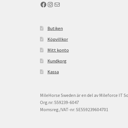
Facebook
Instagram
E-post
Butiken
Köpvillkor
Mitt konto
Kundkorg
Kassa
MileHorse Sweden är en del av Mileforce IT S
Org.nr: 559239-6047
Momsreg./VAT-nr: SE559239604701