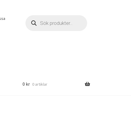
Products
ssa
search
0
kr
0 artiklar