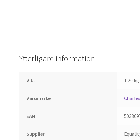
56
mängd
Ytterligare information
Vikt
1,20 kg
Varumärke
Charle
EAN
503369
Supplier
Equalit