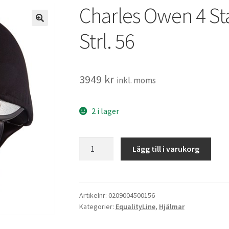
Charles Owen 4 Sta
Strl. 56
3949
kr
inkl. moms
2 i lager
Charles
Lägg till i varukorg
Owen
4
Star
ridhjälm
Artikelnr:
0209004500156
Kategorier:
EqualityLine
,
Hjälmar
Svart
Strl.