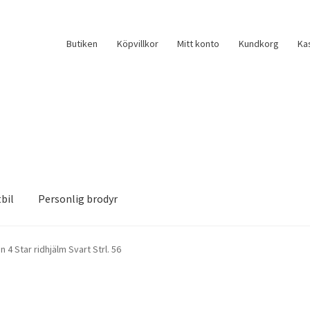
Butiken
Köpvillkor
Mitt konto
Kundkorg
Ka
bil
Personlig brodyr
 4 Star ridhjälm Svart Strl. 56