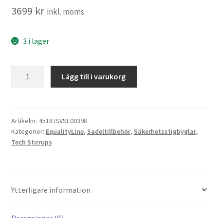
3699
kr
inkl. moms
3 i lager
Tech
Lägg till i varukorg
Venice
Sloped
Evo
Tech
Artikelnr:
4518TSVSE00398
Kategorier:
EqualityLine
,
Sadeltillbehör
,
Säkerhetsstigbyglar
,
stigbygel
Tech Stirrups
Brown
Std
mängd
Ytterligare information
Recensioner (0)