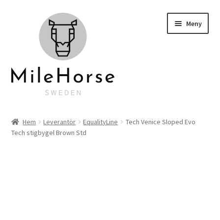
Hoppa
Hoppa
Meny
till
till
navigering
innehåll
Startsida
Hem
Leverantör
EqualityLine
Tech Venice Sloped Evo
Tech stigbygel Brown Std
Klubbkläder
Hyra hästlastbil
Personlig brodyr