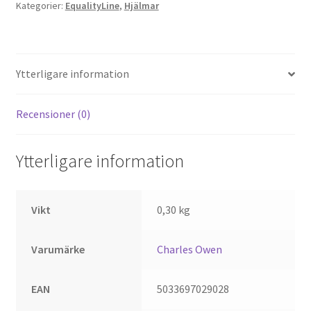
Kategorier:
EqualityLine
,
Hjälmar
(utan
liner)
Svart/Platinum
Medium
Ytterligare information
(55-
58)
mängd
Recensioner (0)
Ytterligare information
Vikt
0,30 kg
Varumärke
Charles Owen
EAN
5033697029028