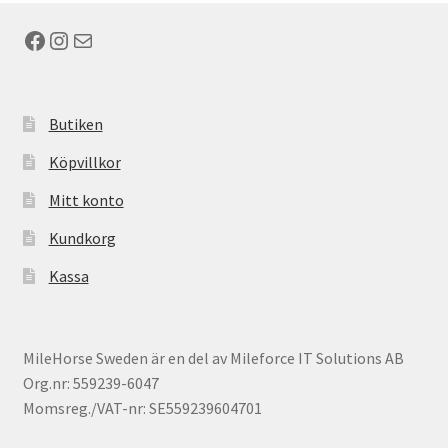
Facebook
Instagram
E-post
Butiken
Köpvillkor
Mitt konto
Kundkorg
Kassa
MileHorse Sweden är en del av Mileforce IT Solutions AB
Org.nr: 559239-6047
Momsreg./VAT-nr: SE559239604701