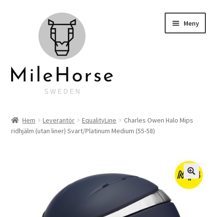
Hoppa
Hoppa
Meny
till
till
navigering
innehåll
Startsida
Hem
Leverantör
EqualityLine
Charles Owen Halo Mips
ridhjälm (utan liner) Svart/Platinum Medium (55-58)
Klubbkläder
Hyra hästlastbil
Personlig brodyr