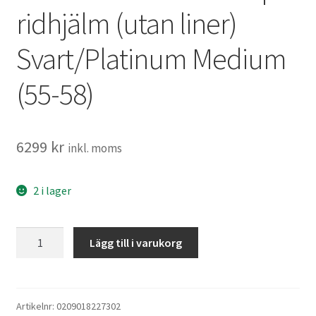
ridhjälm (utan liner)
Svart/Platinum Medium
(55-58)
6299
kr
inkl. moms
2 i lager
Charles
Lägg till i varukorg
Owen
Halo
Mips
ridhjälm
Artikelnr:
0209018227302